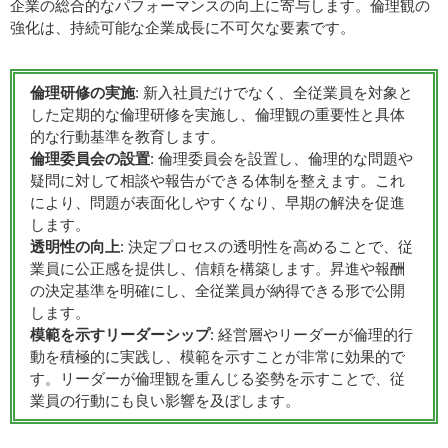
企業の総合的なパフォーマンスの向上に寄与します。倫理観の
強化は、持続可能な企業成長に不可欠な要素です。
倫理研修の実施
: 新入社員だけでなく、全従業員を対象と
した定期的な倫理研修を実施し、倫理観の重要性と具体
的な行動基準を教育します。
倫理委員会の設置
: 倫理委員会を設置し、倫理的な問題や
疑問に対して相談や報告ができる体制を整えます。これ
により、問題が表面化しやすくなり、早期の解決を促進
します。
透明性の向上
: 決定プロセスの透明性を高めることで、従
業員に公正感を提供し、信頼を構築します。昇進や報酬
の決定基準を明確にし、全従業員が納得できる形で公開
します。
模範を示すリーダーシップ
: 経営層やリーダーが倫理的行
動を積極的に実践し、模範を示すことが非常に効果的で
す。リーダーが倫理観を重んじる姿勢を示すことで、従
業員の行動にも良い影響を及ぼします。