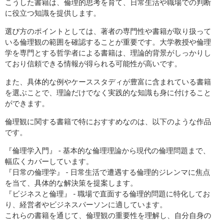
こうした書籍は、倫理的思考を育て、日常生活や職場での判断
に役立つ知識を提供します。
選び方のポイントとしては、著者の専門性や書籍が取り扱って
いる倫理観の範囲を確認することが重要です。大学教授や倫理
学を専門とする哲学者による書籍は、理論的背景がしっかりし
ており信頼できる情報が得られる可能性が高いです。
また、具体的な例やケーススタディが豊富に含まれている書籍
を選ぶことで、理論だけでなく実践的な知識も身に付けること
ができます。
倫理観に関する書籍で特におすすめなのは、以下のような作品
です。
『倫理学入門』 - 基本的な倫理理論から現代の倫理問題まで、
幅広くカバーしています。
『日常の倫理学』 - 日常生活で遭遇する倫理的ジレンマに焦点
を当て、具体的な解決策を提案します。
『ビジネスと倫理』 - 職場で直面する倫理的問題に特化してお
り、経営者やビジネスパーソンに適しています。
これらの書籍を通じて、倫理観の重要性を理解し、自分自身の