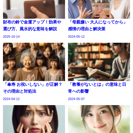
財布の鈴で金運アップ！効果や
「母親嫌い 大人になってから」
選び方、風水的な意味を解説
感情の理由と解決策
2025-10-14
2024-05-12
「傘寿 お祝いしない」が正解？
「教養がないとは」の意味と日
その理由と対処法
常への影響
2024-04-12
2024-05-07