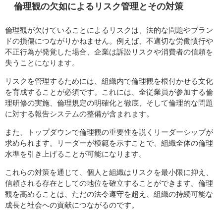
倫理観の欠如によるリスク管理とその対策
倫理観が欠けていることによるリスクは、法的な問題やブラン
ドの損傷につながりかねません。例えば、不適切な労働慣行や
不正行為が発覚した場合、企業は訴訟リスクや消費者の信頼を
失うことになります。
リスクを管理するためには、組織内で倫理観を根付かせる文化
を育成することが必須です。これには、全従業員が参加する倫
理研修の実施、倫理規定の明確化と徹底、そして倫理的な問題
に対する報告システムの整備が含まれます。
また、トップダウンで倫理観の重要性を説くリーダーシップが
求められます。リーダーが模範を示すことで、組織全体の倫理
水準を引き上げることが可能になります。
これらの対策を通じて、個人と組織はリスクを最小限に抑え、
信頼される存在としての地位を確立することができます。倫理
観を高めることは、ただの法令遵守を超え、組織の持続可能な
成長と社会への貢献につながるのです。