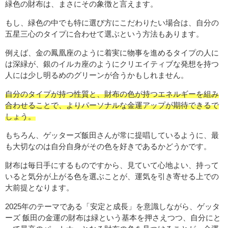
緑色の財布は、まさにその象徴と言えます。
もし、緑色の中でも特に選び方にこだわりたい場合は、自分の
五星三心のタイプに合わせて選ぶという方法もあります。
例えば、金の鳳凰座のように着実に物事を進めるタイプの人に
は深緑が、銀のイルカ座のようにクリエイティブな発想を持つ
人には少し明るめのグリーンが合うかもしれません。
自分のタイプが持つ性質と、財布の色が持つエネルギーを組み
合わせることで、よりパーソナルな金運アップが期待できるで
しょう。
もちろん、ゲッターズ飯田さんが常に提唱しているように、最
も大切なのは自分自身がその色を好きであるかどうかです。
財布は毎日手にするものですから、見ていて心地よい、持って
いると気分が上がる色を選ぶことが、運気を引き寄せる上での
大前提となります。
2025年のテーマである「安定と成長」を意識しながら、ゲッタ
ーズ 飯田の金運の財布は緑という基本を押さえつつ、自分にと