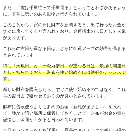
また、「虎は千里往って千里還る」ということわざがあるよう
に、非常に勢いのある動物と考えられています。
このことから、寅の日に財布を新調すると、出て行ったお金が
すぐに戻ってくると言われており、金運招来の吉日として人気
があります。
これらの吉日が重なる日は、さらに金運アップの効果が高まる
とされています。
特に「天赦日」と「一粒万倍日」が重なる日は、最強の開運日
として知られており、財布を使い始めるには絶好のチャンスで
す。
新しい財布を購入したら、すぐに使い始めるのではなく、これ
らの吉日まで寝かせておくのが良いとされています。
財布に普段使うよりも多めのお金（新札が望ましい）を入れ
て、静かで暗い場所に保管しておくことで、財布がお金の量を
記憶し、金運が上がると言われています。
吉日カレンダーなどを活用し、最高のタイミングで新しい緑の