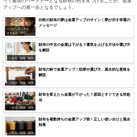
って最高のパートナーとなる財布の色を見つけることが、金運
アップへの第一歩となるでしょう。
白蛇の財布の夢は金運アップのサイン！夢が示す幸運の
メッセージ
⇒スピリチュアル・
オカルト・占い
財布の中古の金運は下がる？運気を上げる方法や選び方
を解説
⇒生活・知識・雑学
財布の鈴で金運アップ！効果や選び方、風水的な意味を
解説
⇒生活・知識・雑学
財布を変えたら金運が下がった？原因とすぐできる対処
法
⇒生活・知識・雑学
財布を複数持ちの金運アップ術！正しい使い分けと風水
効果
⇒生活・知識・雑学