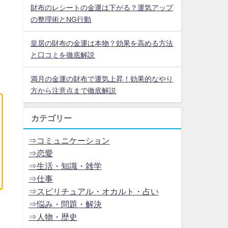
財布のレシートの金運は下がる？運気アップ
の整理術とNG行動
皇居の財布の金運は本物？効果を高める方法
と口コミを徹底解説
満月の金運の財布で運気上昇！効果的なやり
方から注意点まで徹底解説
カテゴリー
⇒コミュニケーション
⇒恋愛
⇒生活・知識・雑学
⇒仕事
⇒スピリチュアル・オカルト・占い
⇒悩み・問題・解決
⇒人物・歴史