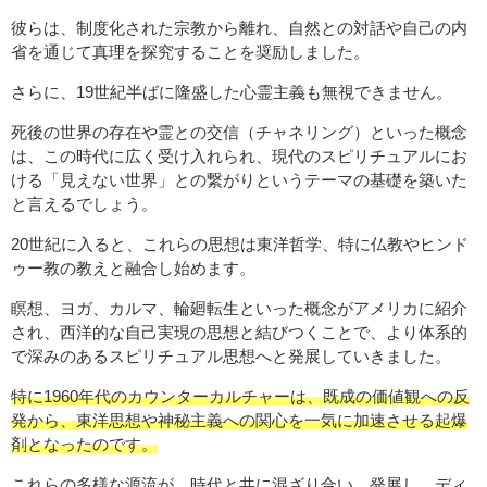
彼らは、制度化された宗教から離れ、自然との対話や自己の内
省を通じて真理を探究することを奨励しました。
さらに、19世紀半ばに隆盛した心霊主義も無視できません。
死後の世界の存在や霊との交信（チャネリング）といった概念
は、この時代に広く受け入れられ、現代のスピリチュアルにお
ける「見えない世界」との繋がりというテーマの基礎を築いた
と言えるでしょう。
20世紀に入ると、これらの思想は東洋哲学、特に仏教やヒンド
ゥー教の教えと融合し始めます。
瞑想、ヨガ、カルマ、輪廻転生といった概念がアメリカに紹介
され、西洋的な自己実現の思想と結びつくことで、より体系的
で深みのあるスピリチュアル思想へと発展していきました。
特に1960年代のカウンターカルチャーは、既成の価値観への反
発から、東洋思想や神秘主義への関心を一気に加速させる起爆
剤となったのです。
これらの多様な源流が、時代と共に混ざり合い、発展し、ディ