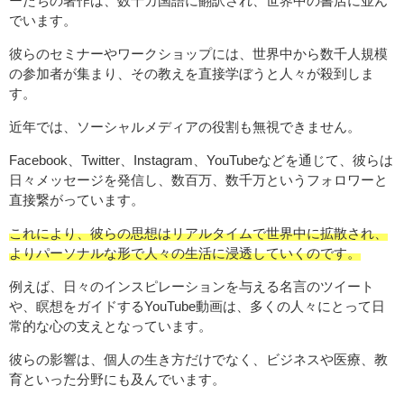
ーたちの著作は、数十カ国語に翻訳され、世界中の書店に並ん
でいます。
彼らのセミナーやワークショップには、世界中から数千人規模
の参加者が集まり、その教えを直接学ぼうと人々が殺到しま
す。
近年では、ソーシャルメディアの役割も無視できません。
Facebook、Twitter、Instagram、YouTubeなどを通じて、彼らは
日々メッセージを発信し、数百万、数千万というフォロワーと
直接繋がっています。
これにより、彼らの思想はリアルタイムで世界中に拡散され、
よりパーソナルな形で人々の生活に浸透していくのです。
例えば、日々のインスピレーションを与える名言のツイート
や、瞑想をガイドするYouTube動画は、多くの人々にとって日
常的な心の支えとなっています。
彼らの影響は、個人の生き方だけでなく、ビジネスや医療、教
育といった分野にも及んでいます。