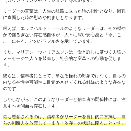
（カウンセリングやセッション）を求めます。
リーダーの言葉は、人生の岐路に立った時の指針となり、困難
に直面した時の慰めや励ましとなります。
例えば、エックハルト・トールのようなリーダーは、その穏や
かで揺るぎない存在感自体が、人々に深い安心感と「今、こ
こ」に在ることのパワフルさを示しています。
また、マリアン・ウィリアムソンは、愛と許しに基づく力強い
メッセージで人々を鼓舞し、社会的な変革への行動を促しま
す。
彼らは、信奉者にとって、単なる憧れの対象ではなく、自らの
内なる神性や可能性に目覚めさせてくれる触媒のような存在な
のです。
しかしながら、このようなリーダーと信奉者の関係性には、注
意すべき側面も存在します。
最も懸念されるのは、信奉者がリーダーを盲目的に崇拝し、自
らの判断力を放棄してしまう「依存」の状態に陥ることです。