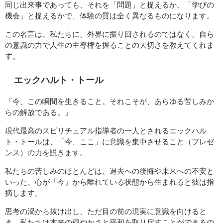
同じ出来事であっても、それを「問題」と捉えるか、「学びの
機会」と捉えるかで、体験の質は全く異なるものになります。
この名言は、私たちに、外界に振り回されるのではなく、自ら
の意識の力で人生の主導権を握ることの大切さを教えてくれま
す。
エックハルト・トール
「今、この瞬間を生きること。それこそが、あらゆる苦しみか
らの解放である。」
現代最高のスピリチュアル指導者の一人とされるエックハル
ト・トールは、「今、ここ」に意識を集中させること（プレゼ
ンス）の力を説きます。
私たちの苦しみのほとんどは、過去への後悔や未来への不安と
いった、心が「今」から離れている状態から生まれると彼は指
摘します。
思考の渦から抜け出し、ただ目の前の現実に意識を向けると
き、私たちは本来の穏やかさと平和を取り戻すことができるの