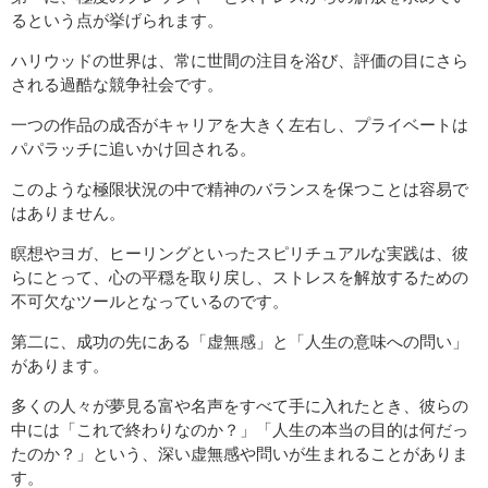
るという点が挙げられます。
ハリウッドの世界は、常に世間の注目を浴び、評価の目にさら
される過酷な競争社会です。
一つの作品の成否がキャリアを大きく左右し、プライベートは
パパラッチに追いかけ回される。
このような極限状況の中で精神のバランスを保つことは容易で
はありません。
瞑想やヨガ、ヒーリングといったスピリチュアルな実践は、彼
らにとって、心の平穏を取り戻し、ストレスを解放するための
不可欠なツールとなっているのです。
第二に、成功の先にある「虚無感」と「人生の意味への問い」
があります。
多くの人々が夢見る富や名声をすべて手に入れたとき、彼らの
中には「これで終わりなのか？」「人生の本当の目的は何だっ
たのか？」という、深い虚無感や問いが生まれることがありま
す。