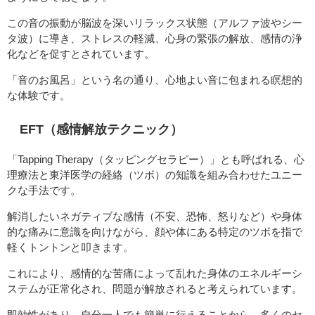
この音の振動が脳波を深いリラックス状態（アルファ波やシー
タ波）に導き、ストレスの軽減、心身の緊張の解放、感情の浄
化などを促すとされています。
「音のお風呂」という名の通り、心地よい音に包まれる瞑想的
な体験です。
EFT（感情解放テクニック）
「Tapping Therapy（タッピングセラピー）」とも呼ばれる、心
理療法と東洋医学の経絡（ツボ）の知識を組み合わせたユニー
クな手法です。
解消したいネガティブな感情（不安、恐怖、怒りなど）や身体
的な痛みに意識を向けながら、顔や体にある特定のツボを指で
軽くトントンと叩きます。
これにより、感情的な苦痛によって乱れた身体のエネルギーシ
ステムが正常化され、問題が解放されると考えられています。
即効性があり、自分一人でも簡単に行えることから、多くのセ