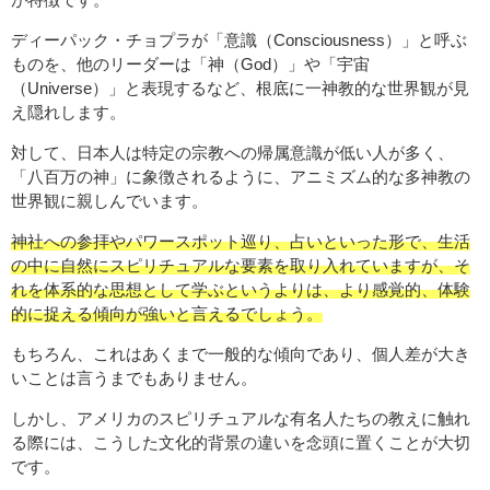
ディーパック・チョプラが「意識（Consciousness）」と呼ぶ
ものを、他のリーダーは「神（God）」や「宇宙
（Universe）」と表現するなど、根底に一神教的な世界観が見
え隠れします。
対して、日本人は特定の宗教への帰属意識が低い人が多く、
「八百万の神」に象徴されるように、アニミズム的な多神教の
世界観に親しんでいます。
神社への参拝やパワースポット巡り、占いといった形で、生活
の中に自然にスピリチュアルな要素を取り入れていますが、そ
れを体系的な思想として学ぶというよりは、より感覚的、体験
的に捉える傾向が強いと言えるでしょう。
もちろん、これはあくまで一般的な傾向であり、個人差が大き
いことは言うまでもありません。
しかし、アメリカのスピリチュアルな有名人たちの教えに触れ
る際には、こうした文化的背景の違いを念頭に置くことが大切
です。