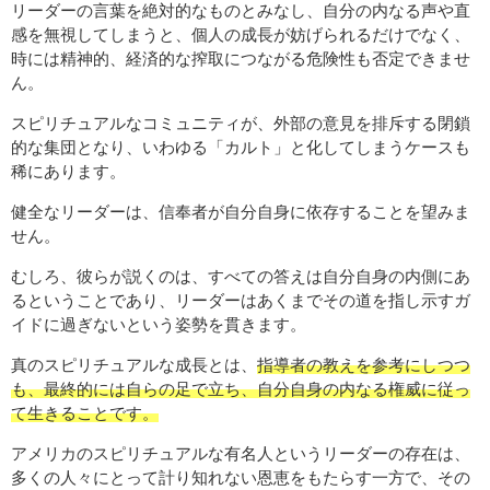
リーダーの言葉を絶対的なものとみなし、自分の内なる声や直
感を無視してしまうと、個人の成長が妨げられるだけでなく、
時には精神的、経済的な搾取につながる危険性も否定できませ
ん。
スピリチュアルなコミュニティが、外部の意見を排斥する閉鎖
的な集団となり、いわゆる「カルト」と化してしまうケースも
稀にあります。
健全なリーダーは、信奉者が自分自身に依存することを望みま
せん。
むしろ、彼らが説くのは、すべての答えは自分自身の内側にあ
るということであり、リーダーはあくまでその道を指し示すガ
イドに過ぎないという姿勢を貫きます。
真のスピリチュアルな成長とは、
指導者の教えを参考にしつつ
も、最終的には自らの足で立ち、自分自身の内なる権威に従っ
て生きることです。
アメリカのスピリチュアルな有名人というリーダーの存在は、
多くの人々にとって計り知れない恩恵をもたらす一方で、その